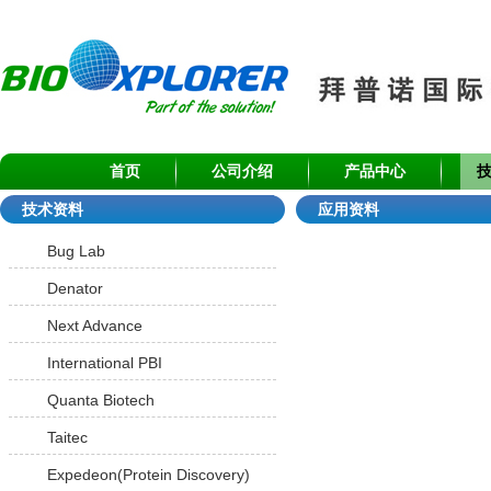
首页
公司介绍
产品中心
技术资料
应用资料
Bug Lab
Denator
Next Advance
International PBI
Quanta Biotech
Taitec
Expedeon(Protein Discovery)